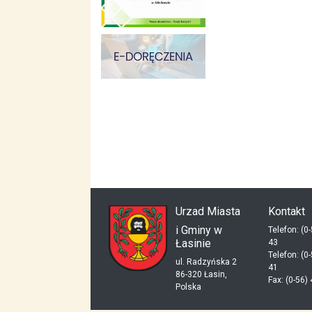
skup aut gdynia
dieta pudełkowa kielce
mieszkania kielce
Urzad Miasta
Kontakt
i Gminy w
Telefon: (0
Łasinie
43
Telefon: (0
ul. Radzyńska 2
41
86-320 Łasin,
Fax: (0-56)
Polska