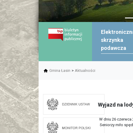
Elektroniczn
skrzynka
podawcza
Gmina Łasin
>
Aktualności
Wyjazd na lod
W dniu 26 czerwca 2
Seniorzy miło spęd