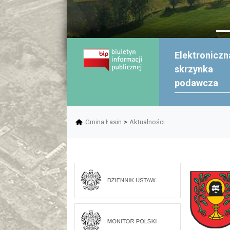
Elektroniczn
skrzynka
podawcza
Gmina Łasin
>
Aktualności