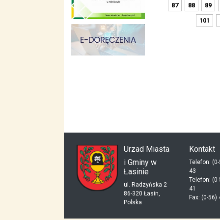
87
88
89
101
skup aut gdynia
dieta pudełkowa kielce
mieszkania kielce
Urzad Miasta
Kontakt
i Gminy w
Telefon: (0
Łasinie
43
Telefon: (0
ul. Radzyńska 2
41
86-320 Łasin,
Fax: (0-56)
Polska