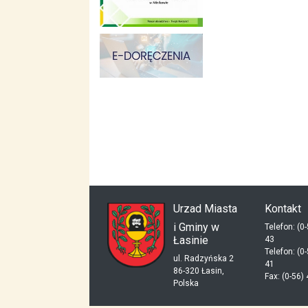
skup aut gdynia
dieta pudełkowa kielce
mieszkania kielce
Urzad Miasta
Kontakt
i Gminy w
Telefon: (0
Łasinie
43
Telefon: (0
ul. Radzyńska 2
41
86-320 Łasin,
Fax: (0-56)
Polska