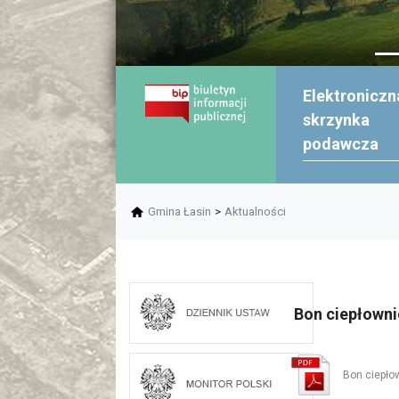
Elektroniczn
skrzynka
podawcza
Gmina Łasin
>
Aktualności
Bon ciepłowni
Bon ciepło