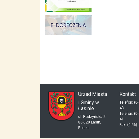
skup aut gdynia
dieta pudełkowa kielce
mieszkania kielce
Urzad Miasta
Kontakt
i Gminy w
Telefon: (0
Łasinie
43
Telefon: (0
ul. Radzyńska 2
41
86-320 Łasin,
Fax: (0-56)
Polska