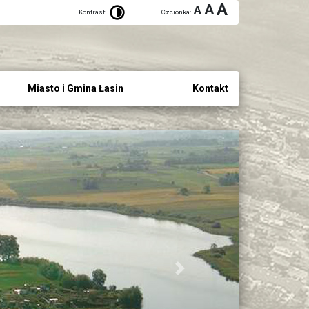
A
A
A
Kontrast:
Czcionka:
Miasto i Gmina Łasin
Kontakt
Next