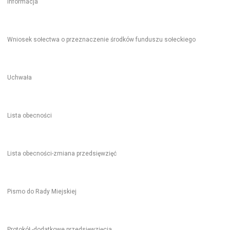
Informacja
Wniosek sołectwa o przeznaczenie środków funduszu sołeckiego
Uchwała
Lista obecności
Lista obecności-zmiana przedsięwzięć
Pismo do Rady Miejskiej
Protokół -dodatkowe przedsięwzięcia