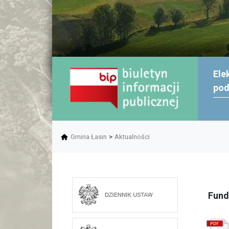
Ele
po
Gmina Łasin
>
Aktualności
Fund