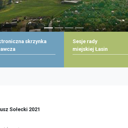
ktroniczna skrzynka
Sesje rady
dawcza
miejskiej Łasin
usz Sołecki 2021