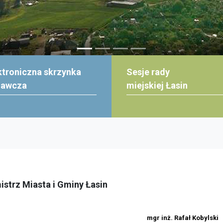
ktroniczna skrzynka
Sesje rady
dawcza
miejskiej Łasin
istrz Miasta i Gminy Łasin
mgr inż. Rafał Kobylski