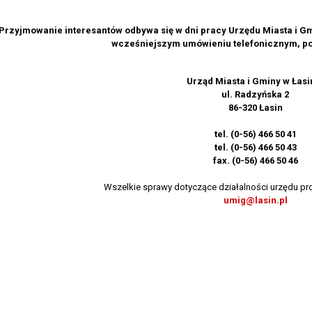
Przyjmowanie interesantów odbywa się w dni pracy Urzędu Miasta i Gmi
wcześniejszym umówieniu telefonicznym, po 
Urząd Miasta i Gminy w Łasi
ul. Radzyńska 2
86-320 Łasin
tel. (0-56) 466 50 41
tel. (0-56) 466 50 43
fax. (0-56) 466 50 46
Wszelkie sprawy dotyczące działalności urzędu pr
umig@lasin.pl