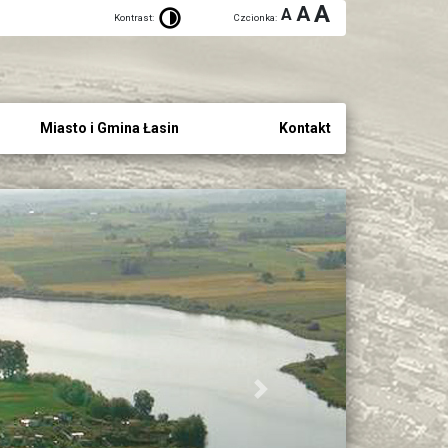
A
A
A
Kontrast:
Czcionka:
Miasto i Gmina Łasin
Kontakt
Next