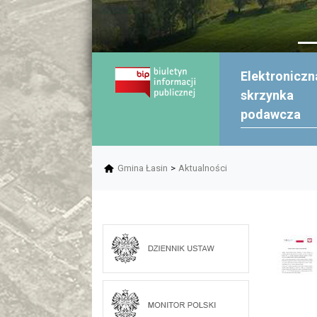
Elektroniczn
skrzynka
podawcza
Gmina Łasin
>
Aktualności