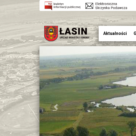
Aktualności
G
Previous