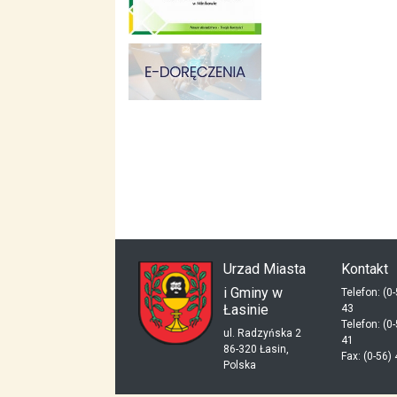
skup aut gdynia
dieta pudełkowa kielce
mieszkania kielce
Urzad Miasta
Kontakt
i Gminy w
Telefon: (0
Łasinie
43
Telefon: (0
ul. Radzyńska 2
41
86-320 Łasin,
Fax: (0-56)
Polska