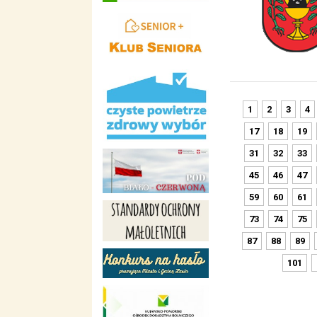
1
2
3
4
17
18
19
31
32
33
45
46
47
59
60
61
73
74
75
87
88
89
101