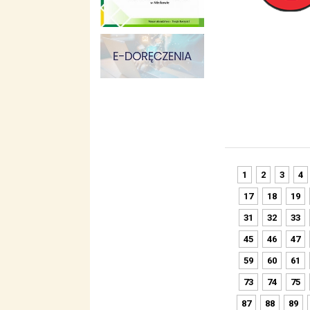
skup aut gdynia
dieta pudełkowa kielce
mieszkania kielce
1
2
3
4
17
18
19
31
32
33
45
46
47
59
60
61
73
74
75
87
88
89