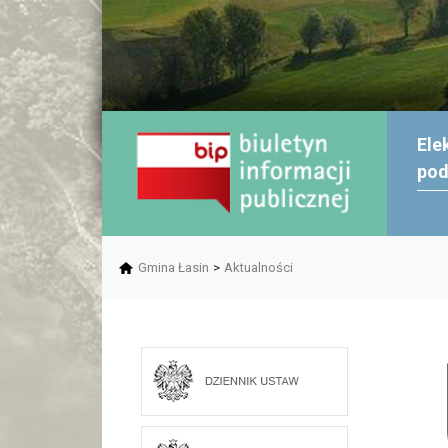
Ele
po
Gmina Łasin
>
Aktualności