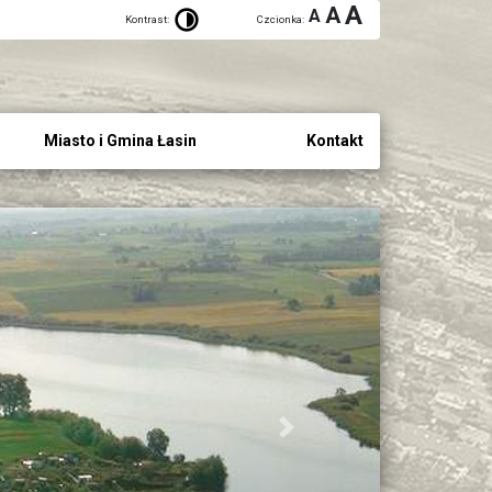
A
A
A
Kontrast:
Czcionka:
Miasto i Gmina Łasin
Kontakt
Next