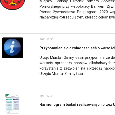
Miejsko- Gminny Ośrodek Pomocy Społecz
Pomorskiego przy współpracy Bankiem Żywn
Pomoc Żywnościowa Podprogram 2020 wspó
Najbardziej Potrzebującym, którego celem było
2021-12-31
Przypomnienie o oświadczeniach o wartośc
Urząd Miasta i Gminy Łasin przypomina, że do
wartości sprzedaży napojów alkoholowych z
korzystanie z zezwoleń na sprzedaż napoj
Urzędu Miasta i Gminy Łasi...
2021-12-31
Harmonogram badań realizowanych przez Ur