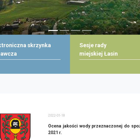
ktroniczna skrzynka
Sesje rady
dawcza
miejskiej Łasin
2022-01-18
Ocena jakości wody przeznaczonej do spoż
2021 r.