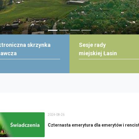
ktroniczna skrzynka
Sesje rady
dawcza
miejskiej Łasin
2024-08-26
Czternasta emerytura dla emerytów i rencis