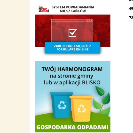
49
72