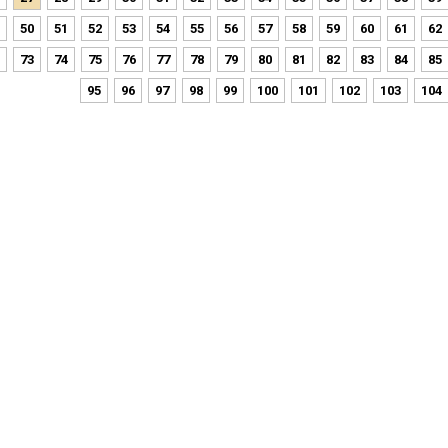
50
51
52
53
54
55
56
57
58
59
60
61
62
73
74
75
76
77
78
79
80
81
82
83
84
85
95
96
97
98
99
100
101
102
103
104