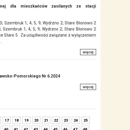
znej dla mieszkańców zasilanych ze stacji
3; Szembruk 1, 4, 5, 9; Wydrzno 2; Stare Błonowo 2
; Szembruk 1, 4, 5, 9; Wydrzno 2; Stare Błonowo 2
ce Stare 5 Za uciążliwości związane z wyłączeniem
.
więcej
jawsko-Pomorskiego Nr 6.2024
więcej
17
18
19
20
21
22
23
24
25
40
41
42
43
44
45
46
47
48