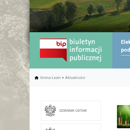
Ele
po
Gmina Łasin
>
Aktualności