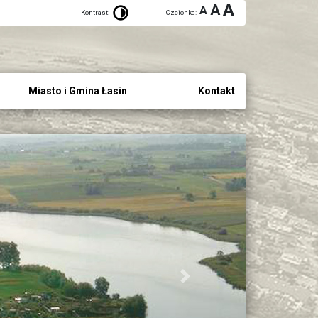
A
A
A
Kontrast:
Czcionka:
Miasto i Gmina Łasin
Kontakt
Next