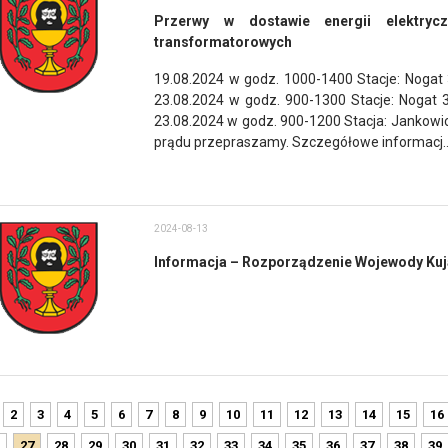
Przerwy w dostawie energii elektryc
transformatorowych
19.08.2024 w godz. 1000-1400 Stacje: Nogat 
23.08.2024 w godz. 900-1300 Stacje: Nogat 3
23.08.2024 w godz. 900-1200 Stacja: Jankowi
prądu przepraszamy. Szczegółowe informacj..
2024-08-13
Informacja – Rozporządzenie Wojewody Ku
2
3
4
5
6
7
8
9
10
11
12
13
14
15
16
27
28
29
30
31
32
33
34
35
36
37
38
39