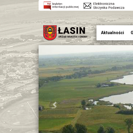
Aktualności
G
Previous