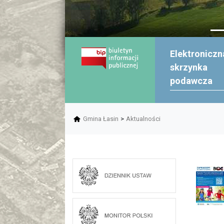
Elektroniczn
skrzynka
podawcza
Gmina Łasin
>
Aktualności