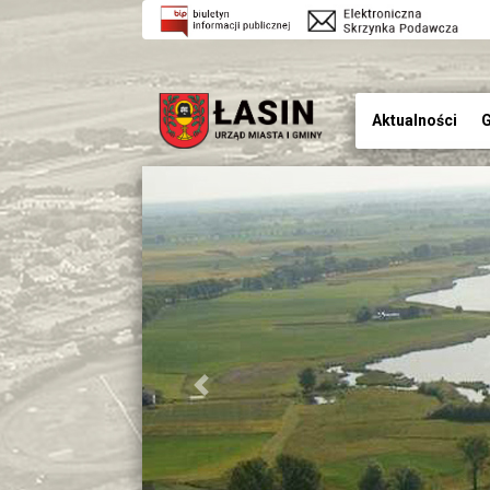
Aktualności
G
Previous