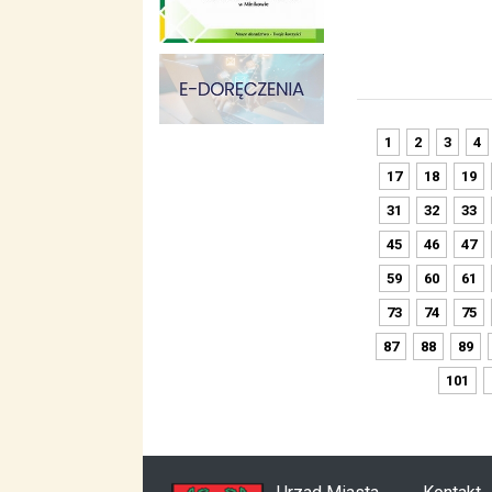
1
2
3
4
17
18
19
skup aut gdynia
dieta pudełkowa kielce
31
32
33
mieszkania kielce
45
46
47
59
60
61
73
74
75
87
88
89
101