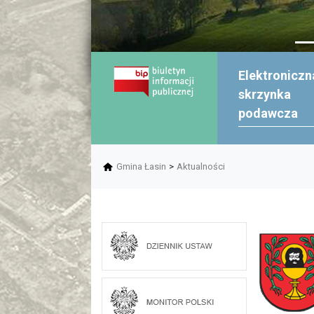
Elektroniczn
skrzynka
podawcza
Gmina Łasin
>
Aktualności