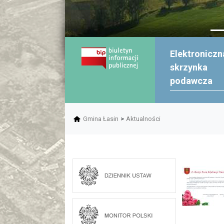
Elektroniczn
skrzynka
podawcza
Gmina Łasin
>
Aktualności