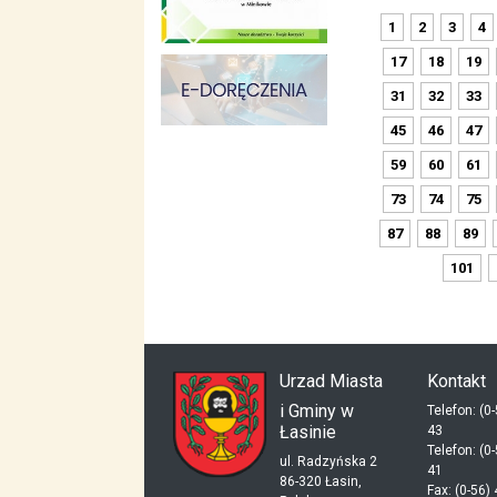
1
2
3
4
17
18
19
31
32
33
45
46
47
59
60
61
skup aut gdynia
73
74
75
dieta pudełkowa kielce
87
88
89
mieszkania kielce
101
Urzad Miasta
Kontakt
i Gminy w
Telefon: (0
Łasinie
43
Telefon: (0
ul. Radzyńska 2
41
86-320 Łasin,
Fax: (0-56)