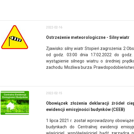
2022-02-16
Ostrzeżenie meteorologiczne - Silny wiatr
Zjawisko: silny wiatr Stopień zagrożenia: 2 O
od godz. 03:00 dnia 17.02.2022 do godz. 
wystąpienie silnego wiatru o średniej prę
zachodu. Możliwa burza. Prawdopodobieństwo 
2022-02-15
Obowiązek złożenia deklaracji źródeł cie
ewidencji emisyjności budynków (CEEB)
1 lipca 2021 r. został wprowadzony obowiązek 
budynkach do Centralnej ewidencji emisy
właściciel, współwłaściciel bądź zarządca