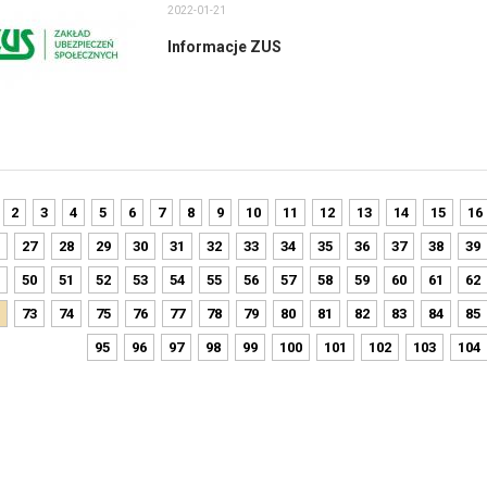
2022-01-21
Informacje ZUS
2
3
4
5
6
7
8
9
10
11
12
13
14
15
16
27
28
29
30
31
32
33
34
35
36
37
38
39
50
51
52
53
54
55
56
57
58
59
60
61
62
73
74
75
76
77
78
79
80
81
82
83
84
85
95
96
97
98
99
100
101
102
103
104