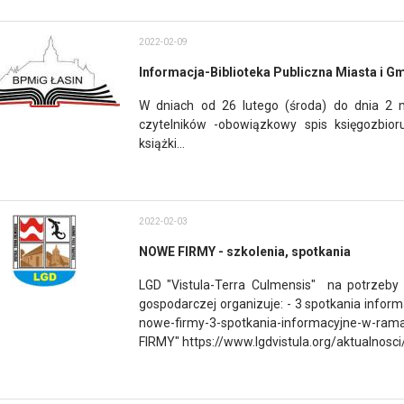
2022-02-09
Informacja-Biblioteka Publiczna Miasta i Gm
W dniach od 26 lutego (środa) do dnia 2 m
czytelników -obowiązkowy spis księgozbi
książki...
2022-02-03
NOWE FIRMY - szkolenia, spotkania
LGD "Vistula-Terra Culmensis" na potrzeby
gospodarczej organizuje: - 3 spotkania inform
nowe-firmy-3-spotkania-informacyjne-w-r
FIRMY" https://www.lgdvistula.org/aktualnosci