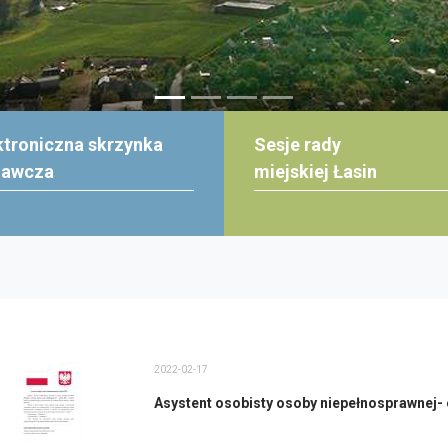
ktroniczna skrzynka
Sesje rady
dawcza
miejskiej Łasin
2022-02-17
Asystent osobisty osoby niepełnosprawnej- 