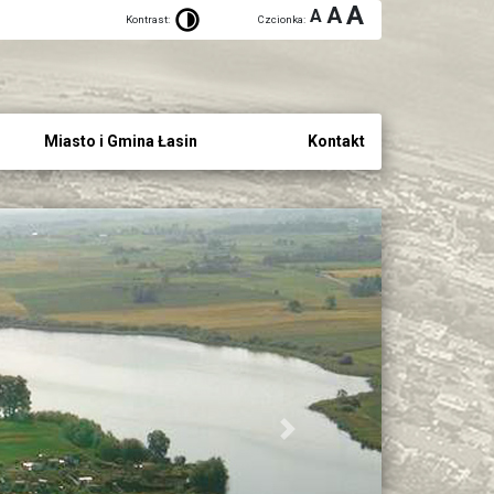
A
A
A
Kontrast:
Czcionka:
Miasto i Gmina Łasin
Kontakt
Next