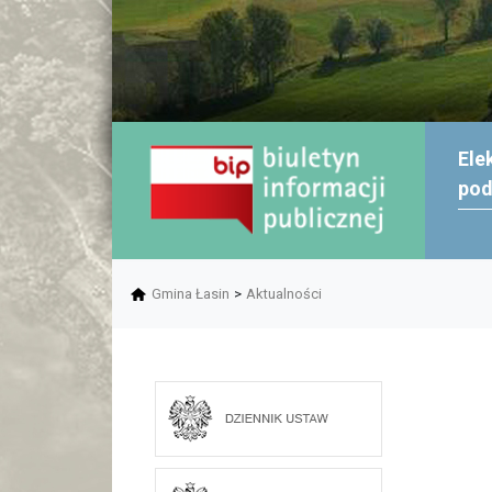
Ele
po
Gmina Łasin
>
Aktualności