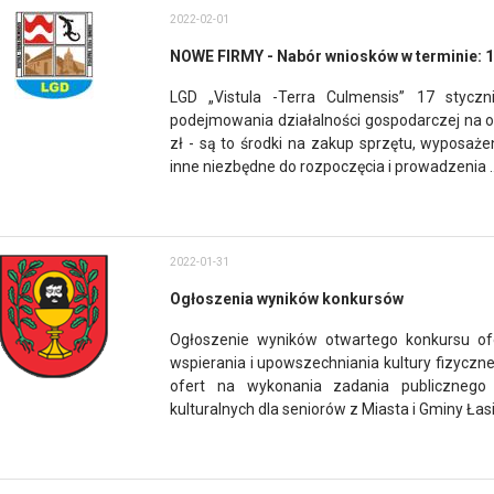
2022-02-01
NOWE FIRMY - Nabór wniosków w terminie: 16
LGD „Vistula -Terra Culmensis” 17 stycz
podejmowania działalności gospodarczej na ob
zł - są to środki na zakup sprzętu, wyposaż
inne niezbędne do rozpoczęcia i prowadzenia ..
2022-01-31
Ogłoszenia wyników konkursów
Ogłoszenie wyników otwartego konkursu of
wspierania i upowszechniania kultury fizyczn
ofert na wykonania zadania publicznego 
kulturalnych dla seniorów z Miasta i Gminy Łasin