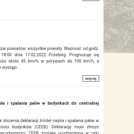
bszar powiatów: wszystkie powiaty. Ważność: od godz.
18:00 dnia 17.02.2022 Przebieg: Prognozuje się
dkości około 45 km/h, w porywach do 100 km/h, z
wystąpi...
więcej
pła i spalania paliw w budynkach do centralnej
złożenia deklaracji źródeł ciepła i spalania paliw w
jności budynków (CEEB). Deklarację musi złożyć
 nieruchomości. CEEB została uruchomiona w celu