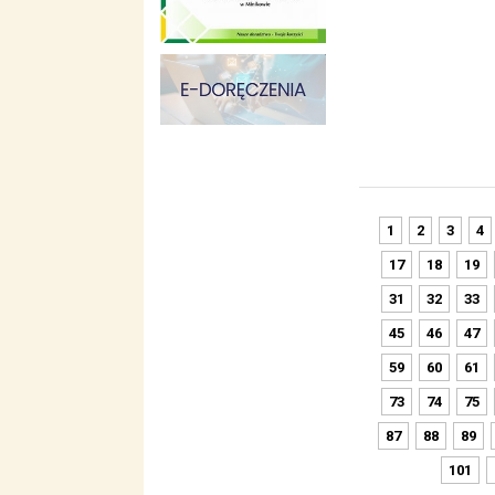
skup aut gdynia
dieta pudełkowa kielce
1
2
3
4
mieszkania kielce
17
18
19
31
32
33
45
46
47
59
60
61
73
74
75
87
88
89
101