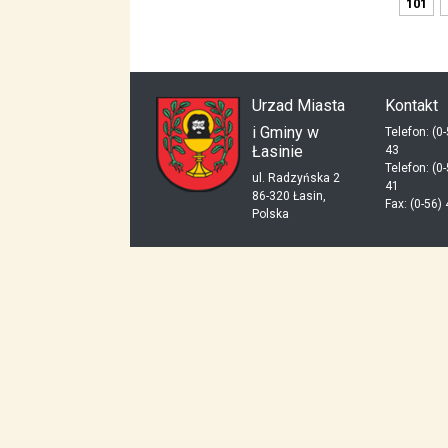
101
Urzad Miasta
Kontakt
i Gminy w
Telefon: (0
Łasinie
43
Telefon: (0
ul. Radzyńska 2
41
86-320 Łasin,
Fax: (0-56)
Polska