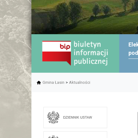
Ele
po
Gmina Łasin
>
Aktualności