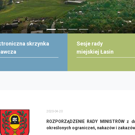
ktroniczna skrzynka
Sesje rady
dawcza
miejskiej Łasin
2020-04-20
ROZPORZĄDZENIE RADY MINISTRÓW z dnia 
określonych ograniczeń, nakazów i zakazów