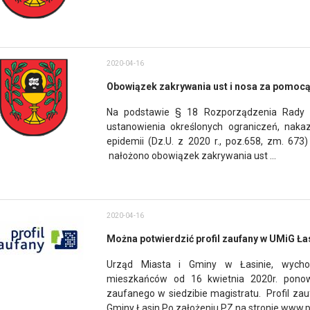
2020-04-16
Obowiązek zakrywania ust i nosa za pomocą 
Na podstawie § 18 Rozporządzenia Rady M
ustanowienia określonych ograniczeń, na
epidemii (Dz.U. z 2020 r., poz.658, zm. 673)
nałożono obowiązek zakrywania ust ...
2020-04-16
Można potwierdzić profil zaufany w UMiG Ła
Urząd Miasta i Gminy w Łasinie, wych
mieszkańców od 16 kwietnia 2020r. ponow
zaufanego w siedzibie magistratu. Profil za
Gminy Łasin.Po założeniu PZ na stronie www.pz.