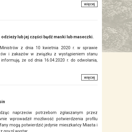
więcej
odzieży lub jej części bądź maski lub maseczki.
inistrów z dnia 10 kwietnia 2020 r. w sprawie
kazów i zakazów w związku z wystąpieniem stanu
 informuję, że od dnia 16.04.2020 r. do odwołania,
więcej
sin
odząc naprzeciw potrzebom zgłaszanym przez
nie wprowadził możliwość potwierdzenia profilu
ufany mogą potwierdzić jedynie mieszkańcy Miasta i
gov.pl wystar...