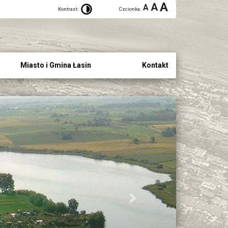
A
A
A
Kontrast:
Czcionka:
Miasto i Gmina Łasin
Kontakt
Next