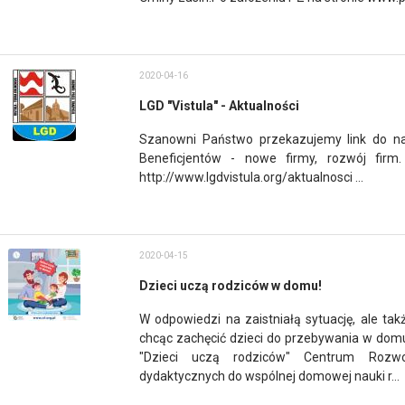
2020-04-16
LGD "Vistula" - Aktualności
Szanowni Państwo przekazujemy link do na
Beneficjentów - nowe firmy, rozwój fi
http://www.lgdvistula.org/aktualnosci ...
2020-04-15
Dzieci uczą rodziców w domu!
W odpowiedzi na zaistniałą sytuację, ale tak
chcąc zachęcić dzieci do przebywania w domu 
"Dzieci uczą rodziców" Centrum Rozwo
dydaktycznych do wspólnej domowej nauki r...